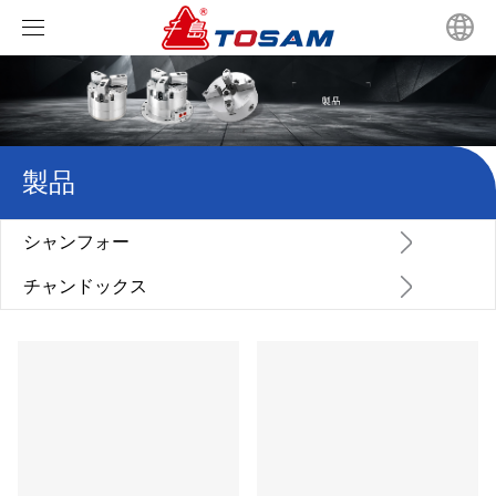
ホーム
製品
製品
ニュース
シャンフォー
シャンフォー
ビデオ
チャンドックス
会社のニュース
JISスクロールチャックシリーズ
チャンドックス
私たちに関しては
業界ニュース
GBスクロールチャックシリーズ
油圧中空チャックシリーズ
お問い合わせ
中実回転油圧シリンダ
油圧ソリッドパワーチャック
パワーチャック生爪タイプ選定
超高速中空ロータリ油圧シリンダ
中実回転油圧シリンダ