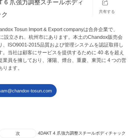
KT 6 爪強力調整スチールボディ
共有する
ック
ndox Tosun Import & Export companyは合弁企業で、
年に設立され、杭州市にあります。本土のChandox販売会
、ISO9001-2015品質および管理システムを認証取得し
す。当社は顧客にサービスを提供するために 40 名を超え
従業員を擁しており、瀋陽、煙台、重慶、東莞に 4 つの営
あります。
sam@chandox-tosun.com
4DAKT 4 爪強力調整スチールボディチャック
次