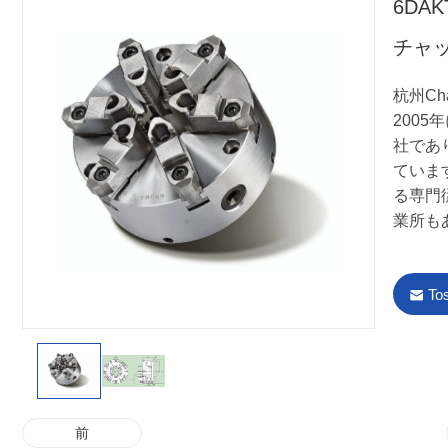
6DA
チャ
杭州Cha
2005
社であり
ていま
る専門
業所も
To
前