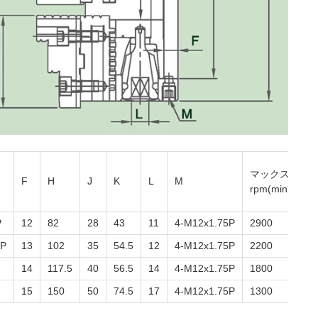
マックス・ス
F
H
J
K
L
M
rpm(min⁻¹)
P
12
82
28
43
11
4-M12x1.75P
2900
5P
13
102
35
54.5
12
4-M12x1.75P
2200
14
117.5
40
56.5
14
4-M12x1.75P
1800
15
150
50
74.5
17
4-M12x1.75P
1300