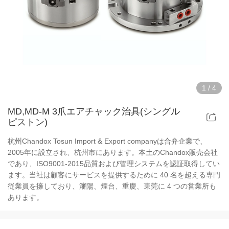
中空パワーチャック治具
中空エアチャック治具
ロータリーエアチャック治具
1
/
4
部品と付属品
MD,MD-M 3爪エアチャック治具(シングル
ピストン)
スクロールチャックシリーズ
杭州Chandox Tosun Import & Export companyは合弁企業で、
極薄チャックシリーズ
2005年に設立され、杭州市にあります。本土のChandox販売会社
であり、ISO9001-2015品質および管理システムを認証取得してい
ます。当社は顧客にサービスを提供するために 40 名を超える専門
スチールボディチャックシリーズ
従業員を擁しており、瀋陽、煙台、重慶、東莞に 4 つの営業所も
あります。
ディンチャックシリーズ