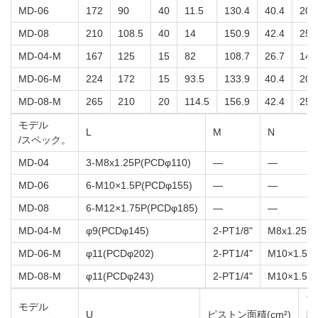
MD-06
172
90
40
11.5
130.4
40.4
20
MD-08
210
108.5
40
14
150.9
42.4
25
MD-04-M
167
125
15
82
108.7
26.7
14
MD-06-M
224
172
15
93.5
133.9
40.4
20
MD-08-M
265
210
20
114.5
156.9
42.4
25
モデル
L
M
N
/スペック。
MD-04
3-M8x1.25P(PCDφ110)
—
—
MD-06
6-M10×1.5P(PCDφ155)
—
—
MD-08
6-M12×1.75P(PCDφ185)
—
—
MD-04-M
φ9(PCDφ145)
2-PT1/8"
M8x1.25P
MD-06-M
φ11(PCDφ202)
2-PT1/4"
M10×1.5P
MD-08-M
φ11(PCDφ243)
2-PT1/4"
M10×1.5P
プ
モデル
U
ピストン面積(cm²)
脳