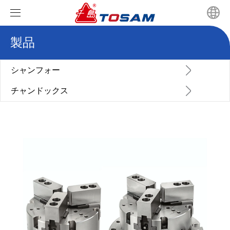
製品
ホーム
製品
シャンフォー
チャンドックス
ニュース
シャンフォー
ビデオ
チャンドックス
会社のニュース
JISスクロールチャックシリーズ
私たちに関しては
業界ニュース
GBスクロールチャックシリーズ
油圧中空チャックシリーズ
お問い合わせ
中実回転油圧シリンダ
油圧ソリッドパワーチャック
パワーチャック生爪タイプ選定
超高速中空ロータリ油圧シリンダ
中実回転油圧シリンダ