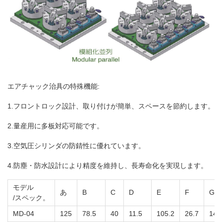
エアチャック治具の特殊機能:
1.フロントロック設計、取り付けが簡単、スペースを節約します。
2.量産用に多板対応可能です。
3.空気圧シリンダの防錆性に優れています。
4.防塵・防水設計により精度を維持し、長寿命化を実現します。
モデル
あ
B
C
D
E
F
G
/スペック。
MD-04
125
78.5
40
11.5
105.2
26.7
14