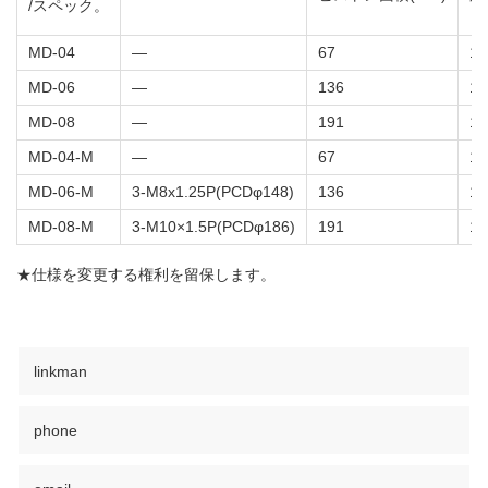
/スペック。
（
MD-04
—
67
10
MD-06
—
136
12
MD-08
—
191
18
MD-04-M
—
67
10
MD-06-M
3-M8x1.25P(PCDφ148)
136
12
MD-08-M
3-M10×1.5P(PCDφ186)
191
18
★仕様を変更する権利を留保します。