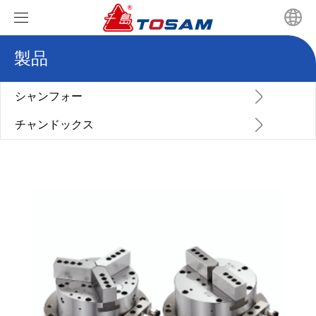
製品
ホーム
製品
シャンフォー
チャンドックス
ニュース
シャンフォー
ビデオ
チャンドックス
会社のニュース
JISスクロールチャックシリーズ
私たちに関しては
業界ニュース
GBスクロールチャックシリーズ
油圧中空チャックシリーズ
お問い合わせ
中実回転油圧シリンダ
油圧ソリッドパワーチャック
パワーチャック生爪タイプ選定
超高速中空ロータリ油圧シリンダ
中実回転油圧シリンダ