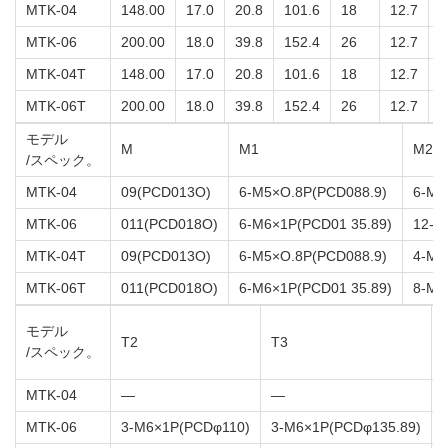
MTK-04
148.00
17.0
20.8
101.6
18
12.7
1
MTK-06
200.00
18.0
39.8
152.4
26
12.7
1
MTK-04T
148.00
17.0
20.8
101.6
18
12.7
1
MTK-06T
200.00
18.0
39.8
152.4
26
12.7
1
モデル
M
M1
M2
/スペック。
MTK-04
09(PCD013O)
6-M5×O.8P(PCD088.9)
6-M5
MTK-06
011(PCD018O)
6-M6×1P(PCD01 35.89)
12-M
MTK-04T
09(PCD013O)
6-M5×O.8P(PCD088.9)
4-M5
MTK-06T
011(PCD018O)
6-M6×1P(PCD01 35.89)
8-M5
モデル
T2
T3
/スペック。
MTK-04
―
―
MTK-06
3-M6×1P(PCDφ110)
3-M6×1P(PCDφ135.89)