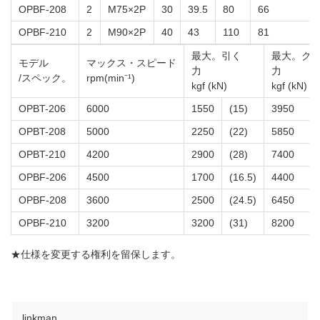
OPBF-208
2
M75×2P
30
39.5
80
66
OPBF-210
2
M90×2P
40
43
110
81
最大。引く
最大。グ
モデル
マックス・スピード
力
力
/スペック。
rpm(min⁻¹)
kgf (kN)
kgf (kN)
OPBT-206
6000
1550
(15)
3950
OPBT-208
5000
2250
(22)
5850
OPBT-210
4200
2900
(28)
7400
OPBF-206
4500
1700
(16.5)
4400
OPBF-208
3600
2500
(24.5)
6450
OPBF-210
3200
3200
(31)
8200
★仕様を変更する権利を留保します。