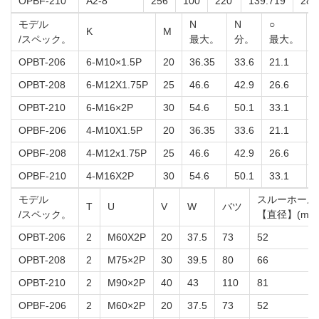
OPBF-210
A2-8
256
100
220
139.719
28
モデル
N
N
○
K
M
/スペック。
最大。
分。
最大。
OPBT-206
6-M10×1.5P
20
36.35
33.6
21.1
9
OPBT-208
6-M12X1.75P
25
46.6
42.9
26.6
1
OPBT-210
6-M16×2P
30
54.6
50.1
33.1
1
OPBF-206
4-M10X1.5P
20
36.35
33.6
21.1
9
OPBF-208
4-M12x1.75P
25
46.6
42.9
26.6
1
OPBF-210
4-M16X2P
30
54.6
50.1
33.1
1
モデル
スルーホール
T
U
V
W
バツ
/スペック。
【直径】(mm
OPBT-206
2
M60X2P
20
37.5
73
52
OPBT-208
2
M75×2P
30
39.5
80
66
OPBT-210
2
M90×2P
40
43
110
81
OPBF-206
2
M60×2P
20
37.5
73
52