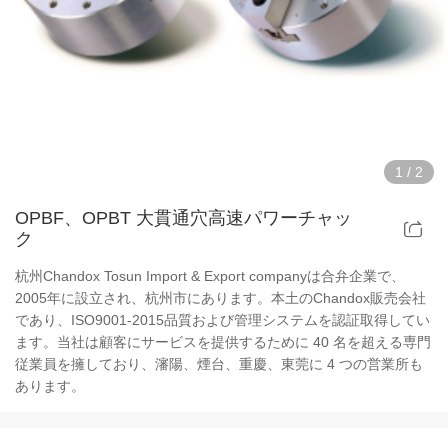
中空パワーチャック治具
中空エアチャック治具
ロータリーエアチャック治具
1
/
2
部品と付属品
OPBF、OPBT 大貫通穴高速パワーチャッ
ク
スクロールチャックシリーズ
杭州Chandox Tosun Import & Export companyは合弁企業で、
極薄チャックシリーズ
2005年に設立され、杭州市にあります。本土のChandox販売会社
であり、ISO9001-2015品質および管理システムを認証取得してい
ます。当社は顧客にサービスを提供するために 40 名を超える専門
スチールボディチャックシリーズ
従業員を擁しており、瀋陽、煙台、重慶、東莞に 4 つの営業所も
あります。
ディンチャックシリーズ