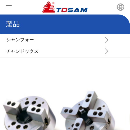
製品
ホーム
製品
シャンフォー
チャンドックス
ニュース
シャンフォー
ビデオ
チャンドックス
会社のニュース
JISスクロールチャックシリーズ
私たちに関しては
業界ニュース
GBスクロールチャックシリーズ
油圧中空チャックシリーズ
お問い合わせ
中実回転油圧シリンダ
油圧ソリッドパワーチャック
パワーチャック生爪タイプ選定
超高速中空ロータリ油圧シリンダ
中実回転油圧シリンダ